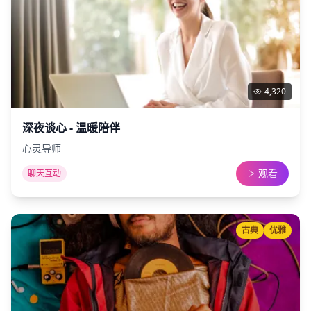
4,320
深夜谈心 - 温暖陪伴
心灵导师
观看
聊天互动
古典
优雅