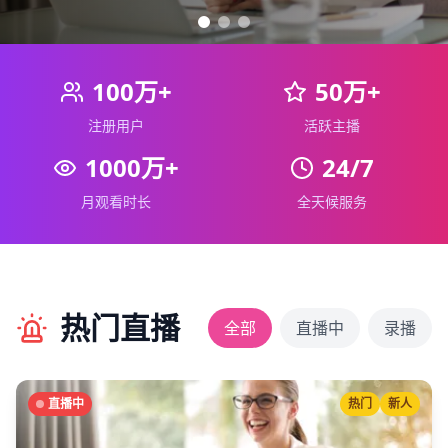
100万+
50万+
注册用户
活跃主播
1000万+
24/7
月观看时长
全天候服务
热门直播
全部
直播中
录播
直播中
热门
新人