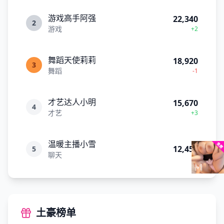
游戏高手阿强
22,340
2
游戏
+2
舞蹈天使莉莉
18,920
3
舞蹈
-1
才艺达人小明
15,670
4
才艺
+3
温暖主播小雪
12,450
5
聊天
土豪榜单