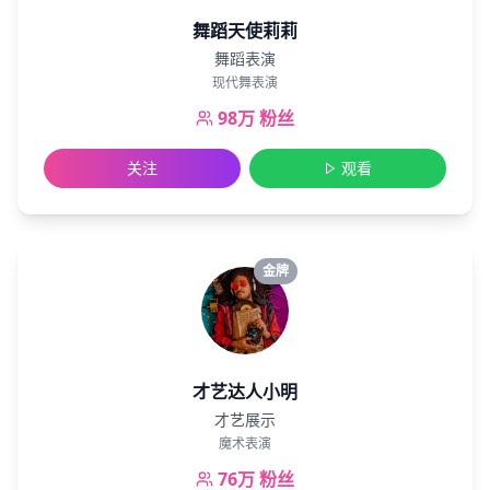
舞蹈天使莉莉
舞蹈表演
现代舞表演
98万
粉丝
关注
观看
金牌
才艺达人小明
才艺展示
魔术表演
76万
粉丝