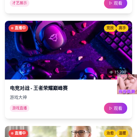
观看
才艺展示
直播中
竞技
高手
15,200
电竞对战 - 王者荣耀巅峰赛
游戏大神
观看
游戏直播
直播中
治愈
温暖