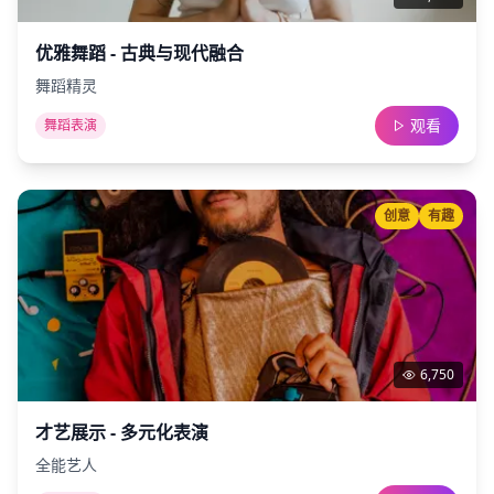
优雅舞蹈 - 古典与现代融合
舞蹈精灵
观看
舞蹈表演
创意
有趣
6,750
才艺展示 - 多元化表演
全能艺人