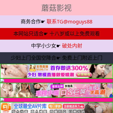
蘑菇影视
商务合作☛
联系TG@moguys88
本网站只适合☛
十八岁或以上免费观看
中学小少女☛
破处内射
少妇上门全国空降合☛
免费上门附近上门