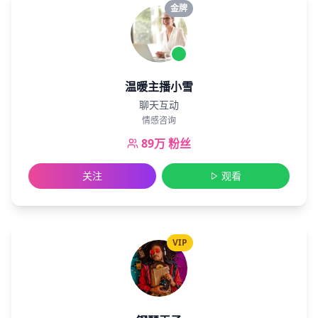
金牌
温暖主播小雪
聊天互动
情感咨询
89万
粉丝
关注
观看
VIP