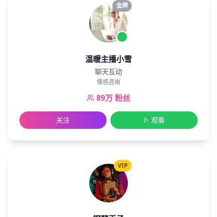
金牌
温暖主播小雪
聊天互动
情感咨询
89万
粉丝
关注
观看
VIP