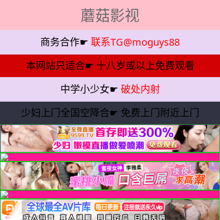
蘑菇影视
商务合作☛
联系TG@moguys88
本网站只适合☛
十八岁或以上免费观看
中学小少女☛
破处内射
少妇上门全国空降合☛
免费上门附近上门