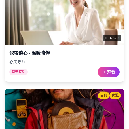
4,320
深夜谈心 - 温暖陪伴
心灵导师
观看
聊天互动
古典
优雅