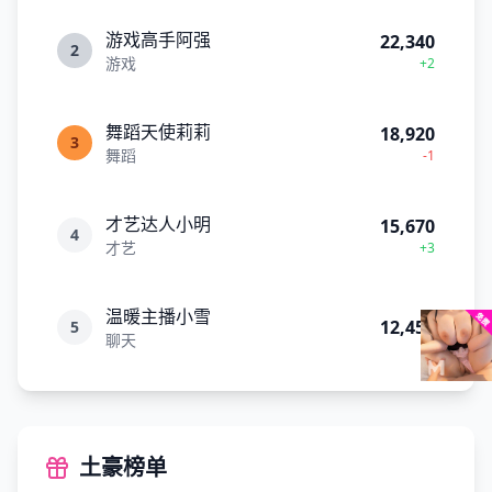
游戏高手阿强
22,340
2
游戏
+2
舞蹈天使莉莉
18,920
3
舞蹈
-1
才艺达人小明
15,670
4
才艺
+3
温暖主播小雪
12,450
5
聊天
土豪榜单