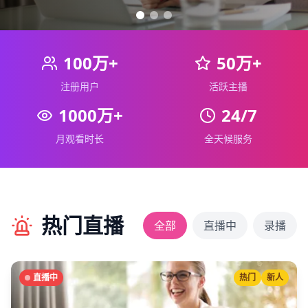
100万+
50万+
注册用户
活跃主播
1000万+
24/7
月观看时长
全天候服务
热门直播
全部
直播中
录播
直播中
热门
新人