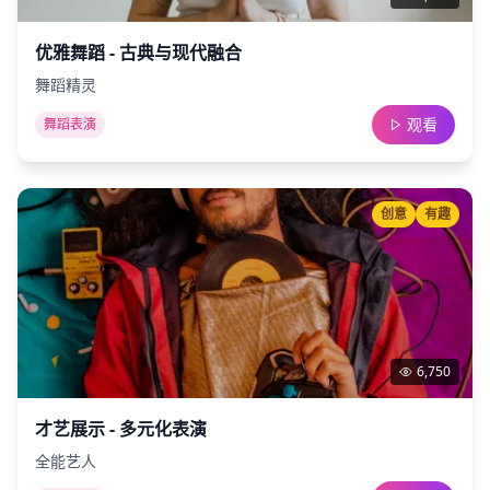
优雅舞蹈 - 古典与现代融合
舞蹈精灵
观看
舞蹈表演
创意
有趣
6,750
才艺展示 - 多元化表演
全能艺人