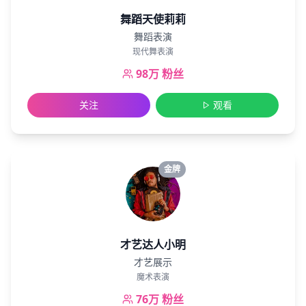
舞蹈天使莉莉
舞蹈表演
现代舞表演
98万
粉丝
关注
观看
金牌
才艺达人小明
才艺展示
魔术表演
76万
粉丝