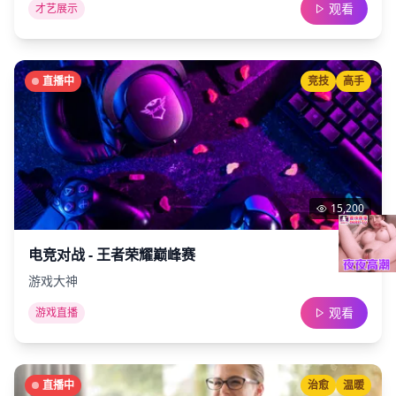
观看
才艺展示
直播中
竞技
高手
15,200
电竞对战 - 王者荣耀巅峰赛
游戏大神
观看
游戏直播
直播中
治愈
温暖