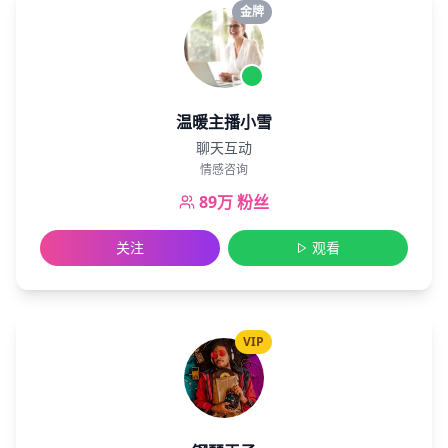
金牌
温暖主播小雪
聊天互动
情感咨询
89万
粉丝
关注
观看
VIP