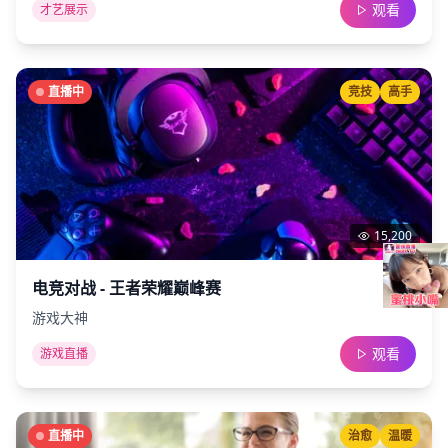
观看
才艺展示
直播中
竞技
高手
15,200
电竞对战 - 王者荣耀巅峰赛
游戏大神
观看
游戏直播
直播中
治愈
温暖