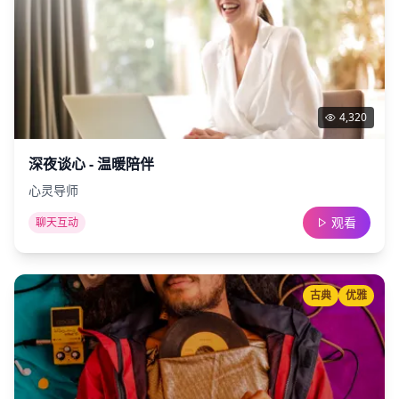
4,320
深夜谈心 - 温暖陪伴
心灵导师
观看
聊天互动
古典
优雅