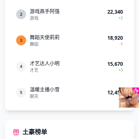
游戏高手阿强
22,340
2
游戏
+2
舞蹈天使莉莉
18,920
3
舞蹈
-1
才艺达人小明
15,670
4
才艺
+3
温暖主播小雪
12,450
5
聊天
土豪榜单