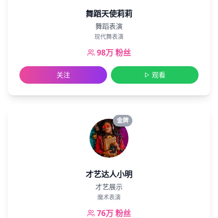
舞蹈天使莉莉
舞蹈表演
现代舞表演
98万
粉丝
关注
观看
金牌
才艺达人小明
才艺展示
魔术表演
76万
粉丝