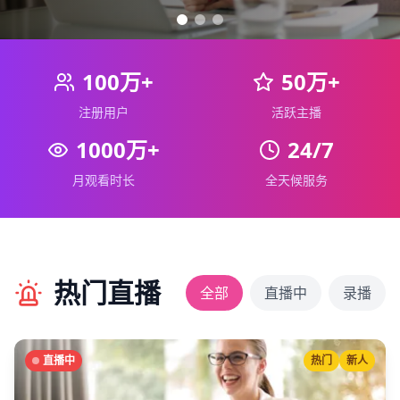
100万+
50万+
注册用户
活跃主播
1000万+
24/7
月观看时长
全天候服务
热门直播
全部
直播中
录播
直播中
热门
新人