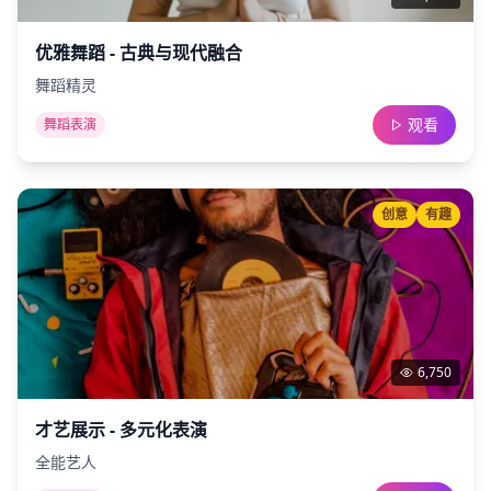
优雅舞蹈 - 古典与现代融合
舞蹈精灵
观看
舞蹈表演
创意
有趣
6,750
才艺展示 - 多元化表演
全能艺人