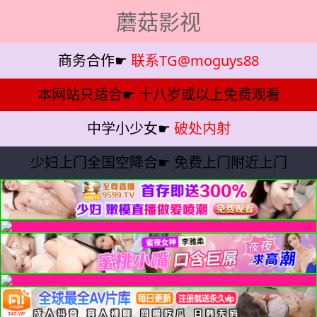
蘑菇影视
商务合作☛
联系TG@moguys88
本网站只适合☛
十八岁或以上免费观看
中学小少女☛
破处内射
少妇上门全国空降合☛
免费上门附近上门