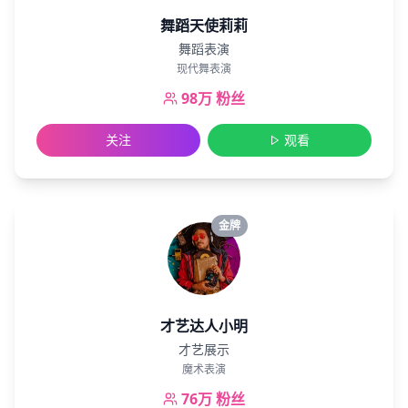
舞蹈天使莉莉
舞蹈表演
现代舞表演
98万
粉丝
关注
观看
金牌
才艺达人小明
才艺展示
魔术表演
76万
粉丝