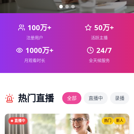
100万+
50万+
注册用户
活跃主播
1000万+
24/7
月观看时长
全天候服务
热门直播
全部
直播中
录播
直播中
热门
新人