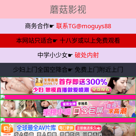
蘑菇影视
商务合作☛
联系TG@moguys88
本网站只适合☛
十八岁或以上免费观看
中学小少女☛
破处内射
少妇上门全国空降合☛
免费上门附近上门