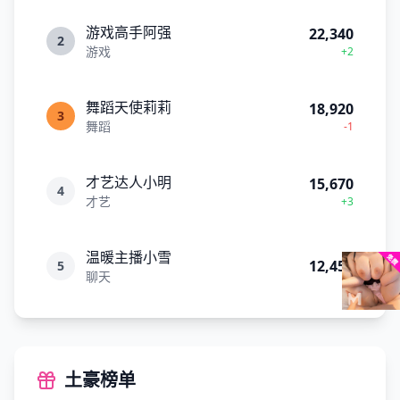
游戏高手阿强
22,340
2
游戏
+2
舞蹈天使莉莉
18,920
3
舞蹈
-1
才艺达人小明
15,670
4
才艺
+3
温暖主播小雪
12,450
5
聊天
土豪榜单