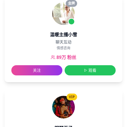
金牌
温暖主播小雪
聊天互动
情感咨询
89万
粉丝
关注
观看
VIP