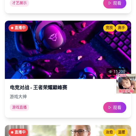
观看
才艺展示
直播中
竞技
高手
15,200
电竞对战 - 王者荣耀巅峰赛
游戏大神
观看
游戏直播
直播中
治愈
温暖