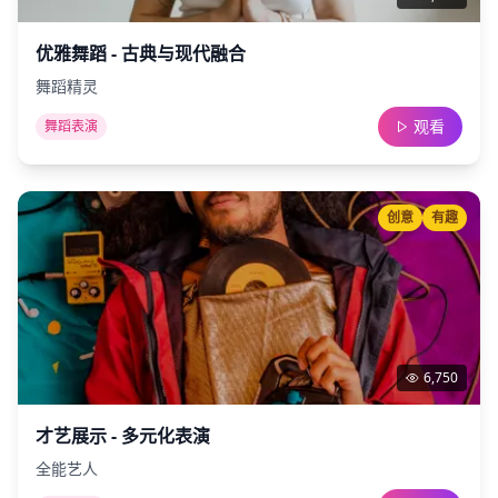
优雅舞蹈 - 古典与现代融合
舞蹈精灵
观看
舞蹈表演
创意
有趣
6,750
才艺展示 - 多元化表演
全能艺人