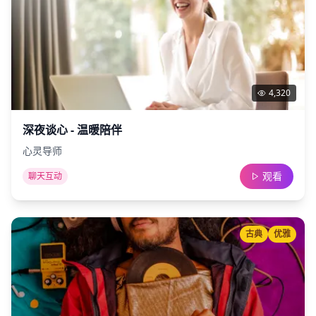
4,320
深夜谈心 - 温暖陪伴
心灵导师
观看
聊天互动
古典
优雅