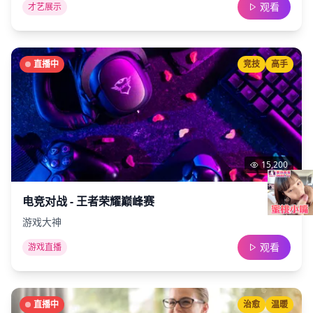
观看
才艺展示
直播中
竞技
高手
15,200
电竞对战 - 王者荣耀巅峰赛
游戏大神
观看
游戏直播
直播中
治愈
温暖