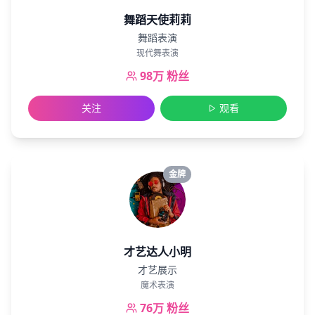
舞蹈天使莉莉
舞蹈表演
现代舞表演
98万
粉丝
关注
观看
金牌
才艺达人小明
才艺展示
魔术表演
76万
粉丝