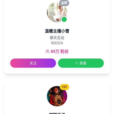
金牌
温暖主播小雪
聊天互动
情感咨询
89万
粉丝
关注
观看
VIP