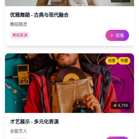
优雅舞蹈 - 古典与现代融合
舞蹈精灵
观看
舞蹈表演
创意
有趣
6,750
才艺展示 - 多元化表演
全能艺人