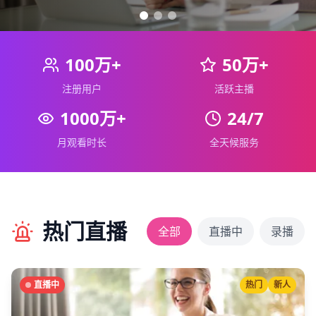
100万+
50万+
注册用户
活跃主播
1000万+
24/7
月观看时长
全天候服务
热门直播
全部
直播中
录播
直播中
热门
新人