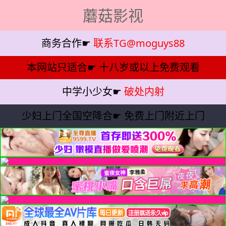
蘑菇影视
商务合作☛
联系TG@moguys88
本网站只适合☛
十八岁或以上免费观看
中学小少女☛
破处内射
少妇上门全国空降合☛
免费上门附近上门