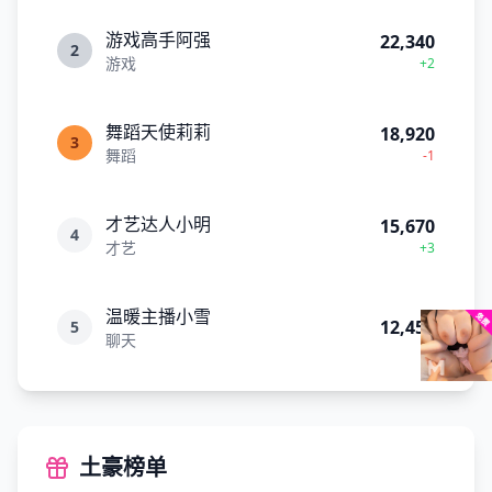
游戏高手阿强
22,340
2
游戏
+2
舞蹈天使莉莉
18,920
3
舞蹈
-1
才艺达人小明
15,670
4
才艺
+3
温暖主播小雪
12,450
5
聊天
土豪榜单