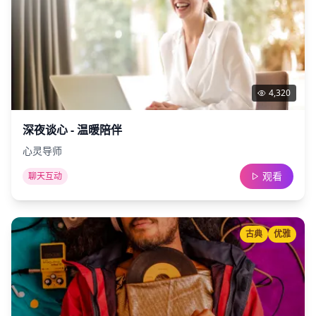
4,320
深夜谈心 - 温暖陪伴
心灵导师
观看
聊天互动
古典
优雅